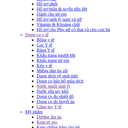
Hỗ trợ phổi
Hỗ trợ thận & tuyến tiền liệt
Dành cho trẻ em
Hỗ trợ sinh lý nam và nữ
Vitamin & Khoáng chất
Hỗ trợ cho Phụ nữ có thai và cho con bú
Dụng cụ y tế
Bông y tế
Gạc Y tế
Băng Y tế
Khẩu trang người lớn
Khẩu trang trẻ em
Kéo y tế
Miếng dán hạ sốt
Dung dịch vệ sinh mũi
Dụng cụ bảo hộ mùa dịch
Nước muối sinh lý
Nước rửa tay khô
Dụng cụ đo nhiệt độ
Dụng cụ đo huyết áp
Găng tay Y tế
Mỹ phẩm
Dưỡng ẩm da
Kem trị sẹo
Kem chống hăm cho bé