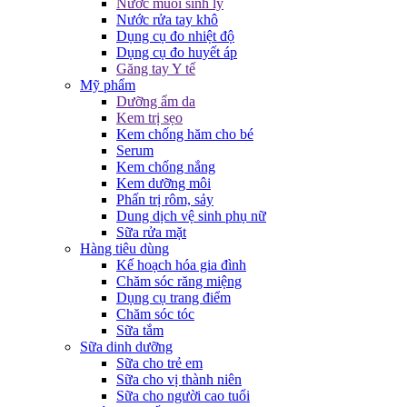
Nước muối sinh lý
Nước rửa tay khô
Dụng cụ đo nhiệt độ
Dụng cụ đo huyết áp
Găng tay Y tế
Mỹ phẩm
Dưỡng ẩm da
Kem trị sẹo
Kem chống hăm cho bé
Serum
Kem chống nắng
Kem dưỡng môi
Phấn trị rôm, sảy
Dung dịch vệ sinh phụ nữ
Sữa rửa mặt
Hàng tiêu dùng
Kế hoạch hóa gia đình
Chăm sóc răng miệng
Dụng cụ trang điểm
Chăm sóc tóc
Sữa tắm
Sữa dinh dưỡng
Sữa cho trẻ em
Sữa cho vị thành niên
Sữa cho người cao tuổi