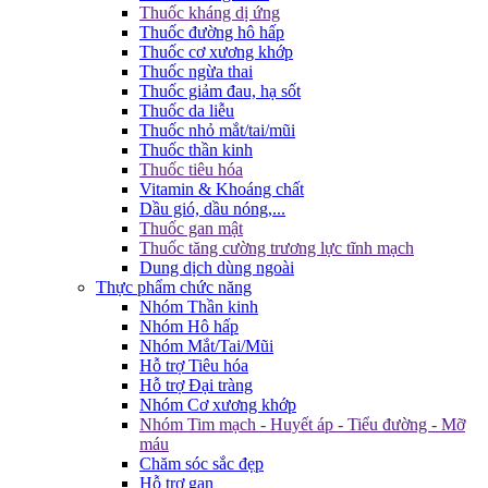
Thuốc kháng dị ứng
Thuốc đường hô hấp
Thuốc cơ xương khớp
Thuốc ngừa thai
Thuốc giảm đau, hạ sốt
Thuốc da liễu
Thuốc nhỏ mắt/tai/mũi
Thuốc thần kinh
Thuốc tiêu hóa
Vitamin & Khoáng chất
Dầu gió, dầu nóng,...
Thuốc gan mật
Thuốc tăng cường trương lực tĩnh mạch
Dung dịch dùng ngoài
Thực phẩm chức năng
Nhóm Thần kinh
Nhóm Hô hấp
Nhóm Mắt/Tai/Mũi
Hỗ trợ Tiêu hóa
Hỗ trợ Đại tràng
Nhóm Cơ xương khớp
Nhóm Tim mạch - Huyết áp - Tiểu đường - Mỡ
máu
Chăm sóc sắc đẹp
Hỗ trợ gan