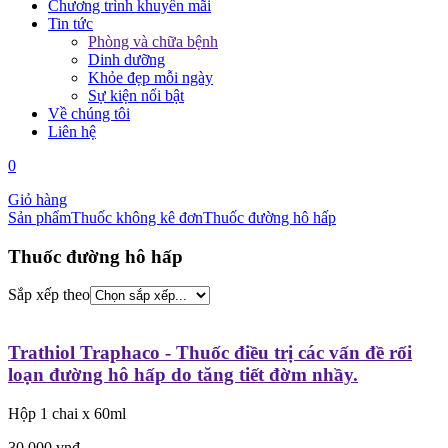
Chương trình khuyến mãi
Tin tức
Phòng và chữa bệnh
Dinh dưỡng
Khỏe đẹp mỗi ngày
Sự kiện nổi bật
Về chúng tôi
Liên hệ
0
Giỏ hàng
Sản phẩm
Thuốc không kê đơn
Thuốc đường hô hấp
Thuốc đường hô hấp
Sắp xếp theo
Trathiol Traphaco - Thuốc điều trị các vấn đề rối
loạn đường hô hấp do tăng tiết đờm nhầy.
Hộp 1 chai x 60ml
30.000
vnđ