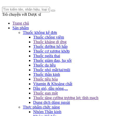
Trò chuyện với
Dược sĩ
Trang chủ
Sản phẩm
Thuốc không kê đơn
Thuốc chống viêm
Thuốc kháng dị ứng
Thuốc đường hô hấp
Thuốc cơ xương khớp
Thuốc ngừa thai
Thuốc giảm đau, hạ sốt
Thuốc da liễu
Thuốc nhỏ mắt/tai/mũi
Thuốc thần kinh
Thuốc tiêu hóa
Vitamin & Khoáng chất
Dầu gió, dầu nóng,...
Thuốc gan mật
Thuốc tăng cường trương lực tĩnh mạch
Dung dịch dùng ngoài
Thực phẩm chức năng
Nhóm Thần kinh