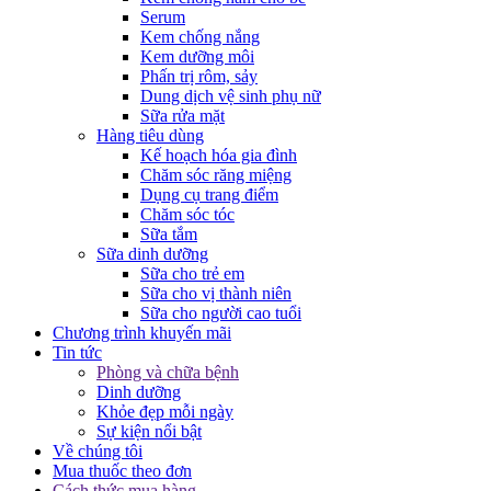
Serum
Kem chống nắng
Kem dưỡng môi
Phấn trị rôm, sảy
Dung dịch vệ sinh phụ nữ
Sữa rửa mặt
Hàng tiêu dùng
Kế hoạch hóa gia đình
Chăm sóc răng miệng
Dụng cụ trang điểm
Chăm sóc tóc
Sữa tắm
Sữa dinh dưỡng
Sữa cho trẻ em
Sữa cho vị thành niên
Sữa cho người cao tuổi
Chương trình khuyến mãi
Tin tức
Phòng và chữa bệnh
Dinh dưỡng
Khỏe đẹp mỗi ngày
Sự kiện nổi bật
Về chúng tôi
Mua thuốc theo đơn
Cách thức mua hàng