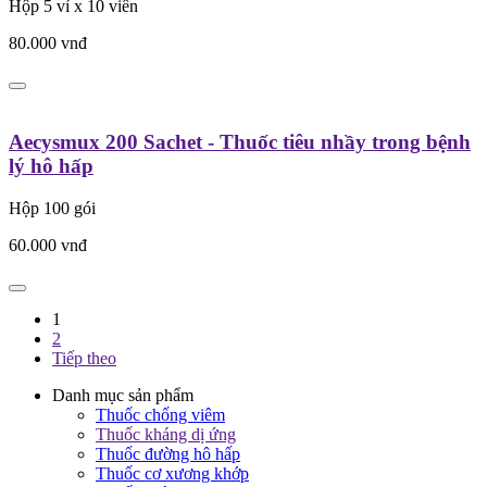
Hộp 5 vỉ x 10 viên
80.000
vnđ
Aecysmux 200 Sachet - Thuốc tiêu nhầy trong bệnh
lý hô hấp
Hộp 100 gói
60.000
vnđ
1
2
Tiếp theo
Danh mục sản phẩm
Thuốc chống viêm
Thuốc kháng dị ứng
Thuốc đường hô hấp
Thuốc cơ xương khớp