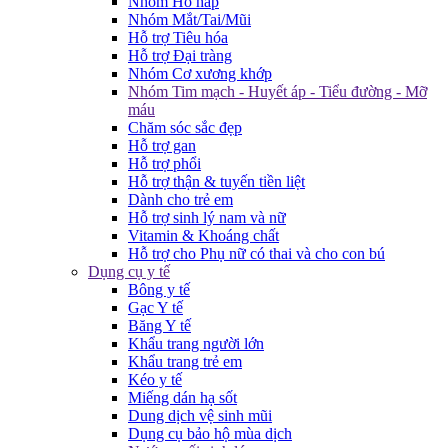
Nhóm Hô hấp
Nhóm Mắt/Tai/Mũi
Hỗ trợ Tiêu hóa
Hỗ trợ Đại tràng
Nhóm Cơ xương khớp
Nhóm Tim mạch - Huyết áp - Tiểu đường - Mỡ
máu
Chăm sóc sắc đẹp
Hỗ trợ gan
Hỗ trợ phổi
Hỗ trợ thận & tuyến tiền liệt
Dành cho trẻ em
Hỗ trợ sinh lý nam và nữ
Vitamin & Khoáng chất
Hỗ trợ cho Phụ nữ có thai và cho con bú
Dụng cụ y tế
Bông y tế
Gạc Y tế
Băng Y tế
Khẩu trang người lớn
Khẩu trang trẻ em
Kéo y tế
Miếng dán hạ sốt
Dung dịch vệ sinh mũi
Dụng cụ bảo hộ mùa dịch