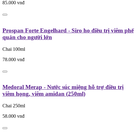
85.000
vnđ
Prospan Forte Engelhard - Siro ho điều trị viêm phế
quản cho người lớn
Chai 100ml
78.000
vnđ
Medoral Merap - Nước súc miệng hỗ trợ điều trị
viêm họng, viêm amidan (250ml)
Chai 250ml
58.000
vnđ