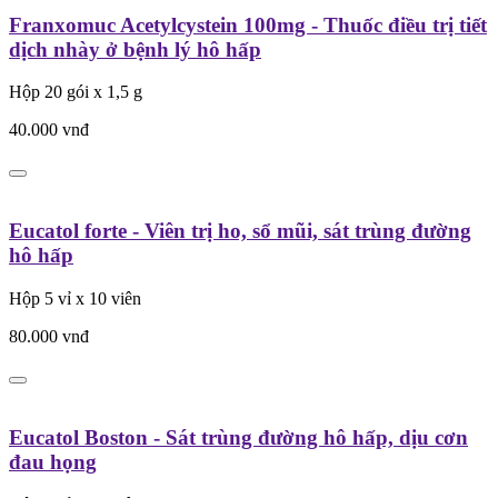
Franxomuc Acetylcystein 100mg - Thuốc điều trị tiết
dịch nhày ở bệnh lý hô hấp
Hộp 20 gói x 1,5 g
40.000
vnđ
Eucatol forte - Viên trị ho, sổ mũi, sát trùng đường
hô hấp
Hộp 5 vỉ x 10 viên
80.000
vnđ
Eucatol Boston - Sát trùng đường hô hấp, dịu cơn
đau họng