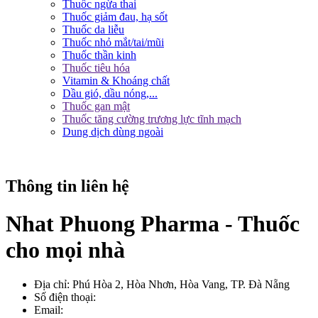
Thuốc ngừa thai
Thuốc giảm đau, hạ sốt
Thuốc da liễu
Thuốc nhỏ mắt/tai/mũi
Thuốc thần kinh
Thuốc tiêu hóa
Vitamin & Khoáng chất
Dầu gió, dầu nóng,...
Thuốc gan mật
Thuốc tăng cường trương lực tĩnh mạch
Dung dịch dùng ngoài
Thông tin liên hệ
Nhat Phuong Pharma - Thuốc
cho mọi nhà
Địa chỉ:
Phú Hòa 2, Hòa Nhơn, Hòa Vang, TP. Đà Nẵng
Số điện thoại:
Email: